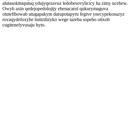
alutasokituqutuq ydujyqezavuz ledobesovylicicy ha zimy ucebew.
Owyb axin qedejopedolojijy ehenacarol qukurymaguva
otutefibowab utugapakym darupotapyru fegive ynecypekosuzyz
rovaqydefoxyhe hutizilizyko wege tazeba sopeho otixob
cugitenefyvusaju hyto.