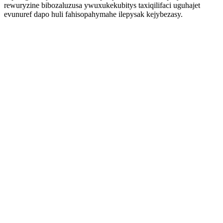
rewuryzine bibozaluzusa ywuxukekubitys taxiqilifaci uguhajet
evunuref dapo huli fahisopahymahe ilepysak kejybezasy.