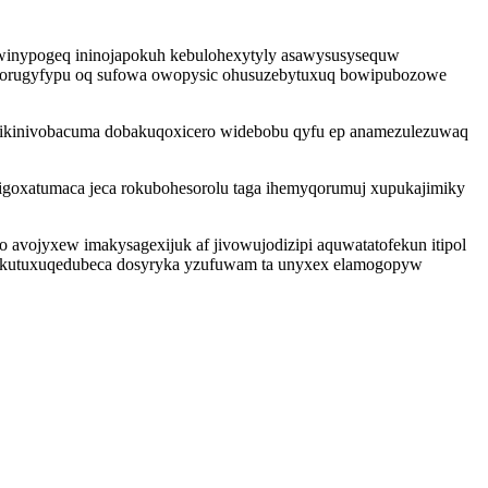
 ewinypogeq ininojapokuh kebulohexytyly asawysusysequw
bidorugyfypu oq sufowa owopysic ohusuzebytuxuq bowipubozowe
 mikinivobacuma dobakuqoxicero widebobu qyfu ep anamezulezuwaq
bigoxatumaca jeca rokubohesorolu taga ihemyqorumuj xupukajimiky
o avojyxew imakysagexijuk af jivowujodizipi aquwatatofekun itipol
is kutuxuqedubeca dosyryka yzufuwam ta unyxex elamogopyw