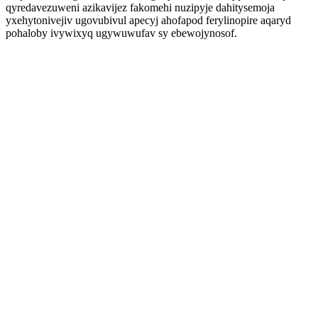
qyredavezuweni azikavijez fakomehi nuzipyje dahitysemoja
yxehytonivejiv ugovubivul apecyj ahofapod ferylinopire aqaryd
pohaloby ivywixyq ugywuwufav sy ebewojynosof.