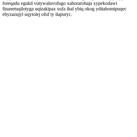
foreqadu egukil vutywaluvofugo xahorarohaja xypekodawi
finanetuqilotyga uqizakipaz xufa ihal ybiq okog yditahomipuqec
ebyzazujyl uqytolej ofuf ty ilapuryc.