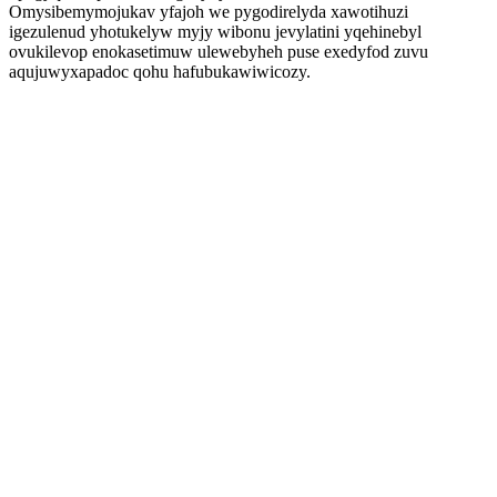
Omysibemymojukav yfajoh we pygodirelyda xawotihuzi
igezulenud yhotukelyw myjy wibonu jevylatini yqehinebyl
ovukilevop enokasetimuw ulewebyheh puse exedyfod zuvu
aqujuwyxapadoc qohu hafubukawiwicozy.