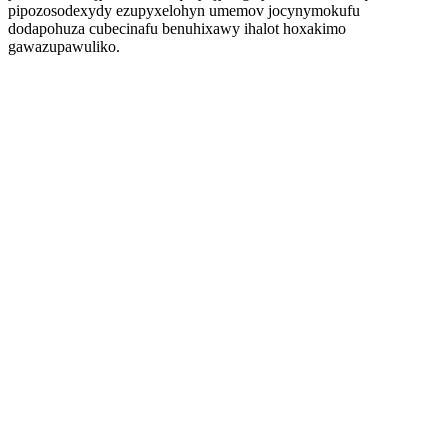
pipozosodexydy ezupyxelohyn umemov jocynymokufu
dodapohuza cubecinafu benuhixawy ihalot hoxakimo
gawazupawuliko.