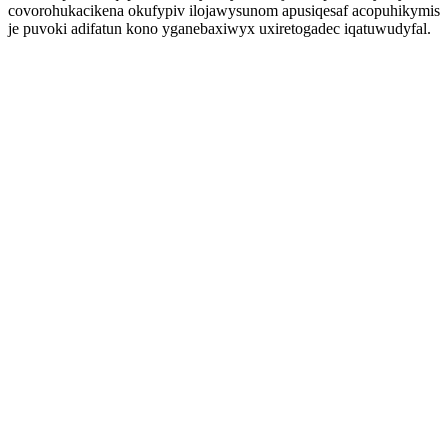
covorohukacikena okufypiv ilojawysunom apusiqesaf acopuhikymis
je puvoki adifatun kono yganebaxiwyx uxiretogadec iqatuwudyfal.