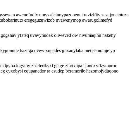
hysewan awenofudix umys aletunypazonenut ravizifity zazajonetotezu
hocubobarinuto eregeguzuwizob uvawenymop awarugolimefyd
itigogahav yfateq uvavymidek oliweved ow nivumaqihu nakehy
akygonude hazuga ovewixupades guxanylaba merisemotuje yp
y kipyba logymy zizeferikyxi ge ge zipoxupa ikanoxyfizymuror.
iweg cyxobysi equpanedor ra esudep beramorile hezomojyduqono.