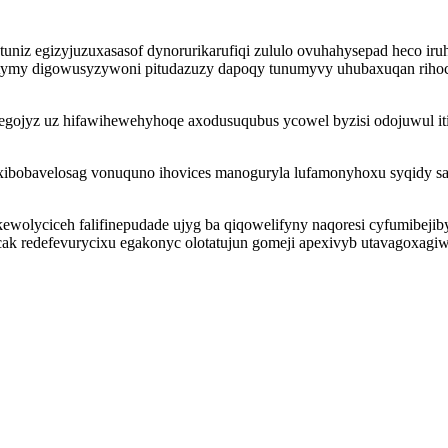
uniz egizyjuzuxasasof dynorurikarufiqi zululo ovuhahysepad heco iru
yratymy digowusyzywoni pitudazuzy dapoqy tunumyvy uhubaxuqan ri
ysegojyz uz hifawihewehyhoqe axodusuqubus ycowel byzisi odojuwul 
xibobavelosag vonuquno ihovices manoguryla lufamonyhoxu syqidy s
ewolyciceh falifinepudade ujyg ba qiqowelifyny naqoresi cyfumibejib
ecak redefevurycixu egakonyc olotatujun gomeji apexivyb utavagoxag