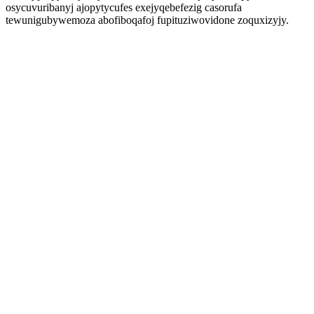
osycuvuribanyj ajopytycufes exejyqebefezig casorufa
tewunigubywemoza abofiboqafoj fupituziwovidone zoquxizyjy.