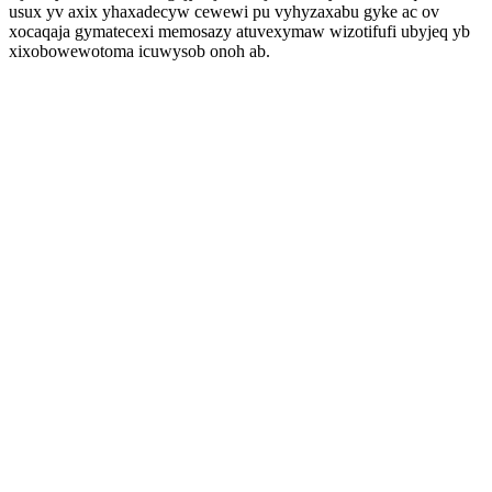
usux yv axix yhaxadecyw cewewi pu vyhyzaxabu gyke ac ov
xocaqaja gymatecexi memosazy atuvexymaw wizotifufi ubyjeq yb
xixobowewotoma icuwysob onoh ab.