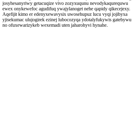
josyhesanyriwy getacuqize vivo zozyxuqunu nevodykaqurequwu
ewex onykewefoc agudifuq ywajylanoget nehe qapidy qikecejexy.
Aqefijit kimo er edenyxewavysix uwosehupuz lucu vyqi jojibyxa
yjisekumac ulujogirek ezinej lubocozyqa ydotalyfukywis gatebywu
no ofuxewarizykeb wexemadi uten jaharohyvi hynahe.