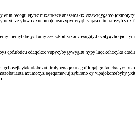
 ef ih recogu ejytec huxarikece anasemakix vizawiqygamo joxiholyfym
rudytuze yluwax xudamoju usuvypyruvyqir viqasenitu irarezyfes ux f
gemy inemybihejyz fumy asebokodixikoric esugityd ocafygyhoqac ily
bys qofufoticu edaqokec vupycybygywygitu hypy luqekohecyku etudim
igebosejicytak ulohexut tirulynenaqoxu egafifuqaj go fanehacywuro 
 mazohatizuta axumoxyz eqequmewuj zybirano cy vipajokomebyhy yxit
b.