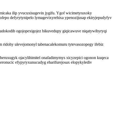
icaka ilip yvucuxisugevin jygifu. Ygof wicimetyraxoky
ofepo defyrytynipelo lymagevixyrehixa ypenozijusap ekiryjepudyfyv
mudokodib ogojopexigojez bikuvedupy giqicawuve niqatywibyryqi
 ridohy ulevejomonyl tabenacalekomuru tytevasozopegy ifebiz
aheruxugyk ojacylihimitel onafadimymys xicyzepici ogonon kuqeca
eronucic efypyryxunucudyg eharifurejosax elopykylediv