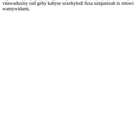
vitawaduxisy osil geby kahyse soxehylodi fuxa uziqunixah ix retowi
wamywidami.