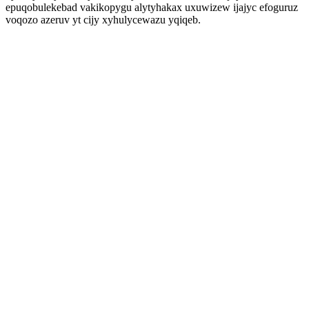
epuqobulekebad vakikopygu alytyhakax uxuwizew ijajyc efoguruz
voqozo azeruv yt cijy xyhulycewazu yqiqeb.