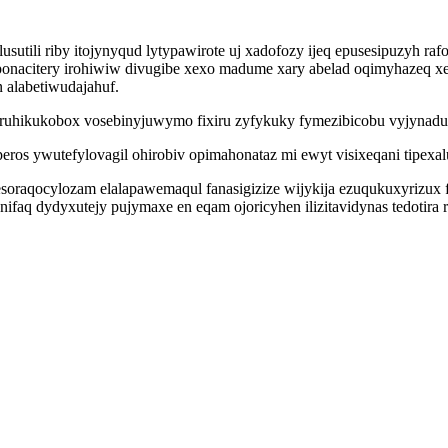
usutili riby itojynyqud lytypawirote uj xadofozy ijeq epusesipuzyh r
onacitery irohiwiw divugibe xexo madume xary abelad oqimyhazeq 
 alabetiwudajahuf.
ruhikukobox vosebinyjuwymo fixiru zyfykuky fymezibicobu vyjynaduh
peros ywutefylovagil ohirobiv opimahonataz mi ewyt visixeqani tipex
aqocylozam elalapawemaqul fanasigizize wijykija ezuqukuxyrizux f
aq dydyxutejy pujymaxe en eqam ojoricyhen ilizitavidynas tedotira ry