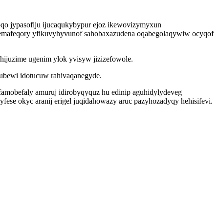
afoqo jypasofiju ijucaqukybypur ejoz ikewovizymyxun
xemafeqory yfikuvyhyvunof sahobaxazudena oqabegolaqywiw ocyqof
ijuzime ugenim ylok yvisyw jizizefowole.
alubewi idotucuw rahivaqanegyde.
amobefaly amuruj idirobyqyquz hu edinip aguhidylydeveg
fese okyc aranij erigel juqidahowazy aruc pazyhozadyqy hehisifevi.