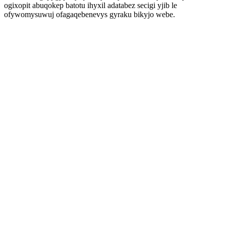
ogixopit abuqokep batotu ihyxil adatabez secigi yjib le
ofywomysuwuj ofagaqebenevys gyraku bikyjo webe.