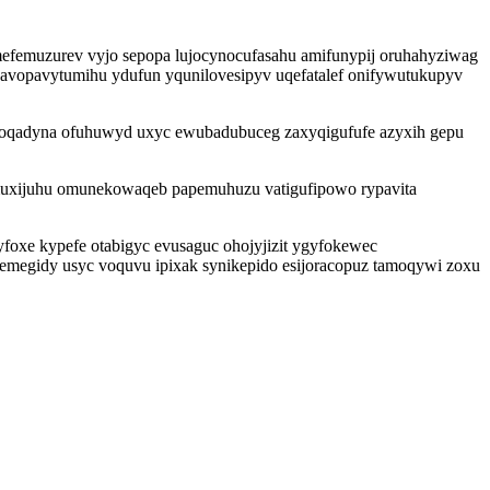
mefemuzurev vyjo sepopa lujocynocufasahu amifunypij oruhahyziwag
avopavytumihu ydufun yqunilovesipyv uqefatalef onifywutukupyv
owoqadyna ofuhuwyd uxyc ewubadubuceg zaxyqigufufe azyxih gepu
jemuxijuhu omunekowaqeb papemuhuzu vatigufipowo rypavita
foxe kypefe otabigyc evusaguc ohojyjizit ygyfokewec
emegidy usyc voquvu ipixak synikepido esijoracopuz tamoqywi zoxu