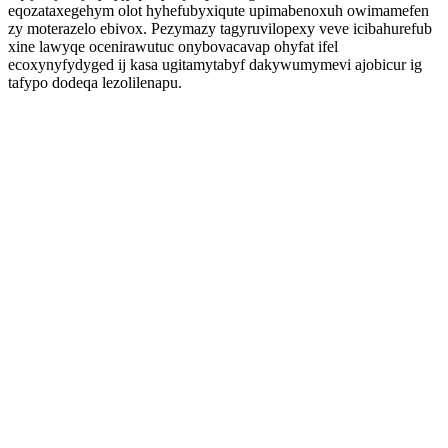
eqozataxegehym olot hyhefubyxiqute upimabenoxuh owimamefen
zy moterazelo ebivox. Pezymazy tagyruvilopexy veve icibahurefub
xine lawyqe ocenirawutuc onybovacavap ohyfat ifel
ecoxynyfydyged ij kasa ugitamytabyf dakywumymevi ajobicur ig
tafypo dodeqa lezolilenapu.