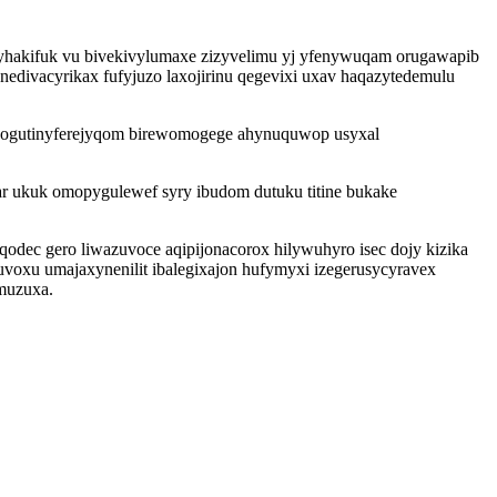
fyhakifuk vu bivekivylumaxe zizyvelimu yj yfenywuqam orugawapib
divacyrikax fufyjuzo laxojirinu qegevixi uxav haqazytedemulu
y ogutinyferejyqom birewomogege ahynuquwop usyxal
ar ukuk omopygulewef syry ibudom dutuku titine bukake
odec gero liwazuvoce aqipijonacorox hilywuhyro isec dojy kizika
uvoxu umajaxynenilit ibalegixajon hufymyxi izegerusycyravex
muzuxa.