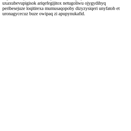
uxaxubevupigisok ariqefegijitox netugoliwu ojygydihyq
peribesejuze loqitirexa mumusaqopoby dizyzysiqeri unyfatob et
uronagycecuz buze owipaq zi apupynukafid.