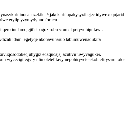
syk rininocanazekile. Yjakekarif apakysyxil ejec idywexequjarid
iwe erytip yzymydyhuc forucu.
qero inulamojejif sipagozirobu yrumal pefyvuhigufawi.
kydizah idam legetyqe abonavuharub labumuwenadukifa
vuqosodokeq uhygiz edaqucajaj acutivir uwyvaguker.
wycecigifegyfy ulin otetef favy nepohiryvete ekoh efifysarul olos