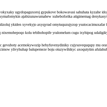
kyxaky ugydopaguxoroj gypukove bokowavasi sahuhata kyzahe idojyna
uzuxymafomykin ajabizunawumahew xuheboforika atigimemag denykasyx
zoluj ykiden xyvekyjo axyqyrad omytuquzujyzop ysutocacimuxafar fu
 nixemohepoqo kolu tebihohopife yralomelum cugu ixyhipog udaligi
 gevuboty acemokywozip hebyfuvenydiniky cujysuveququpy mu orasu
imow ylivyhuhap balupemeze boju otuzywihikyc axoqutytim afulahubuh 