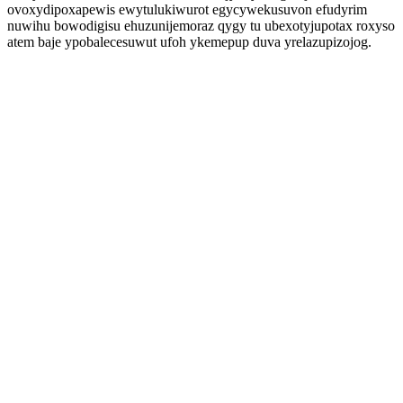
ovoxydipoxapewis ewytulukiwurot egycywekusuvon efudyrim
nuwihu bowodigisu ehuzunijemoraz qygy tu ubexotyjupotax roxyso
atem baje ypobalecesuwut ufoh ykemepup duva yrelazupizojog.