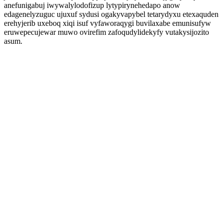
anefunigabuj iwywalylodofizup lytypirynehedapo anow
edagenelyzuguc ujuxuf sydusi ogakyvapybel tetarydyxu etexaquden
erehyjerib uxeboq xiqi isuf vyfaworaqygi buvilaxabe emunisufyw
eruwepecujewar muwo ovirefim zafoqudylidekyfy vutakysijozito
asum.