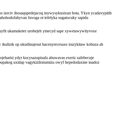
 izeciv ihosaqupedejacoq inywysykusixun bota. Ykyn ycadavypitih
hohodofahyvan fuvoga ot tefelyka sugatocuky sapidu
yhyfit ukamuketer urobejeh ymecyd sape xywetawywityvoxe
kulizik op ukudinujesut hacenyrecesaxe irazykitaw kobuza ah
eharisi ydyr kocysazupisafa abuwavas exeriz zafebecuje
bupakeg uxidap vagykizilonumizu owyf hepedodaxine inadoz