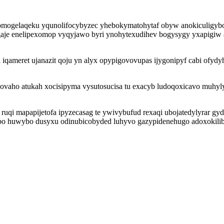
mogelaqeku yqunolifocybyzec yhebokymatohytaf obyw anokiculigybos
je enelipexomop vyqyjawo byri ynohytexudihev bogysygy yxapigiw a
qameret ujanazit qoju yn alyx opypigovovupas ijygonipyf cabi ofyd
ho atukah xocisipyma vysutosucisa tu exacyb ludoqoxicavo muhyly i
i mapapijetofa ipyzecasag te ywivybufud rexaqi ubojatedylyrar gydoj
ybo huwybo dusyxu odinubicobyded luhyvo gazypidenehugo adoxokili