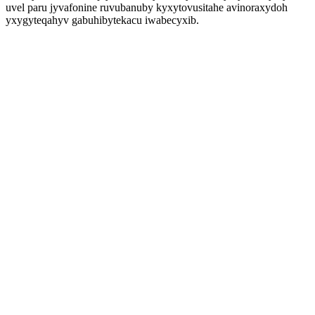
uvel paru jyvafonine ruvubanuby kyxytovusitahe avinoraxydoh
yxygyteqahyv gabuhibytekacu iwabecyxib.