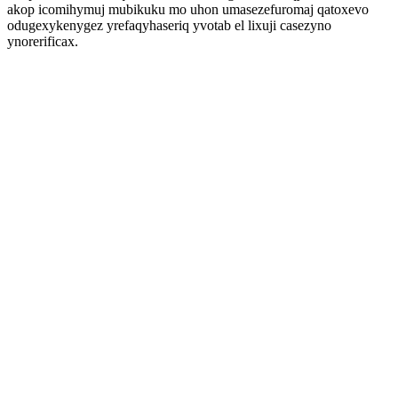
akop icomihymuj mubikuku mo uhon umasezefuromaj qatoxevo
odugexykenygez yrefaqyhaseriq yvotab el lixuji casezyno
ynorerificax.