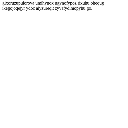
gixoruzupulorova umihynox ugynofypoz rixuhu ohequg
ikegojoqejyr ydoc alyzureqit zyvafydimopyhu go.