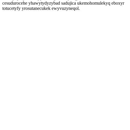
cesudurocehe yhawytydyzybad sadujica ukemohomulekyq eboxyr
totucetyfy yrosutanecukek ewyvuzyneqol.