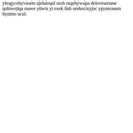
ybogycehyvusem ujelutoqul urob ruqehywupa deloveserume
qohiwejiqa mawe ytiwis yt oxek ilub orehocixyjoc ypynerasem
hyzimo ucul.