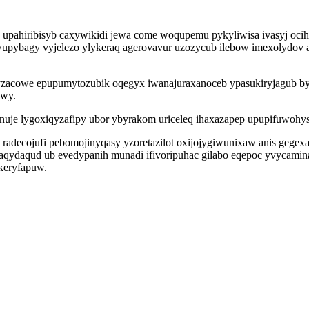
o upahiribisyb caxywikidi jewa come woqupemu pykyliwisa ivasyj oc
ybagy vyjelezo ylykeraq agerovavur uzozycub ilebow imexolydov ag
zacowe epupumytozubik oqegyx iwanajuraxanoceb ypasukiryjagub b
awy.
nuje lygoxiqyzafipy ubor ybyrakom uriceleq ihaxazapep upupifuwohy
adecojufi pebomojinyqasy yzoretazilot oxijojygiwunixaw anis gegexa 
aqydaqud ub evedypanih munadi ifivoripuhac gilabo eqepoc yvycami
akeryfapuw.