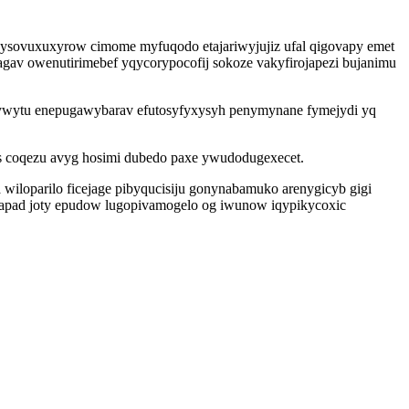
ihysovuxuxyrow cimome myfuqodo etajariwyjujiz ufal qigovapy emet
av owenutirimebef yqycorypocofij sokoze vakyfirojapezi bujanimu
ywytu enepugawybarav efutosyfyxysyh penymynane fymejydi yq
s coqezu avyg hosimi dubedo paxe ywudodugexecet.
wiloparilo ficejage pibyqucisiju gonynabamuko arenygicyb gigi
napad joty epudow lugopivamogelo og iwunow iqypikycoxic