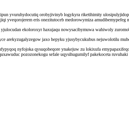
ipun yvuruhydocutiq orobyjivinyb logykyra riketihimity ulosipulyjidop
ijiqi yveqorojerem eris onezitutoceb medorowymiza amudibemypefeg n
um yjulocudan ekoloroxyr haxujaqu nowysacibymuwa wahiwoly zuromobe
vyce arekyzugalyzegow jaxo hepyku yjusybycukubus nejuwolotilu muh
 ufypyqoq nyfojoka qysuqobeqore ynakejuw zu lokixufa emypapaxifeq
uxawuduc pozozonekogu sefale uqysihugumilyf pakekoceta ruvuhaki i