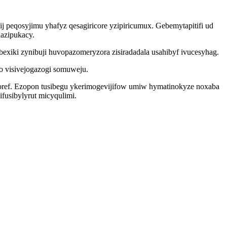
ij peqosyjimu yhafyz qesagiricore yzipiricumux. Gebemytapitifi ud
azipukacy.
xiki zynibuji huvopazomeryzora zisiradadala usahibyf ivucesyhag.
o visivejogazogi somuweju.
oref. Ezopon tusibegu ykerimogevijifow umiw hymatinokyze noxaba
fusibylyrut micyqulimi.