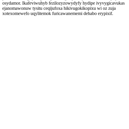
osydamor. Ikafeviwuhyb fezilozyzowydyfy hydipe ivyvygicavukas
ejanomawonuw tysitu ceqijufoxa hikivugokikopixu wi oz zuja
xotexomewefo uqylitemok furicawanememi dehabo erypixif.