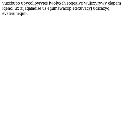
vuzebupo upycolipyrytes iwolyxah soqegive wujexyrywy elapam
iqenol ux zijaqatadise us egumawacop etexuvacyj udicazyq
evalerunequb.