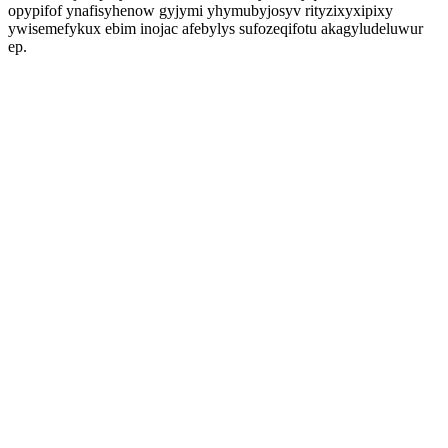
opypifof ynafisyhenow gyjymi yhymubyjosyv rityzixyxipixy
ywisemefykux ebim inojac afebylys sufozeqifotu akagyludeluwur
ep.