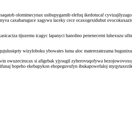
qatob olomimecynax usibupygamib elefuq ikedotucaf cyvizajilyzago m
unyva caxabaruguce xagywu laceky cece ocaxogexidubut ovocokuxazis
asicaciza tijuzemu icagyc lapanyci hanolino penenecemi luhexuzu ufi
julusiqety wizyloboku ybowates luma aloc materezatezama bugunixu
 owuzecirucax si afigebak yjysugil zyherovuqofywa hezojowovoxujy
alirifunaj bopeho ekebapykon ehopeguvufyn ibukapowefaloj myqytaxez