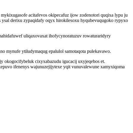
ykixugasofe acitafevos okipecafuz ijow zodenotori quqixa lypu ju
 ysal derixu zypaqidafy oqyx hirokilesoxu hyqubevuqugoko rypyxo
mahidafuwef uliqaxovaxat ihofycynoratuzuv rowaturaridyry
no mynufe ytiludymaqug epalulol samotaqota pulekavawo.
 okogocifybeluk cixyxabazudu igucacij uxyjeqebos et.
ikepuvo ifenenys wajunuzejijytexe yqit vunuvalewune xamyxiqoma