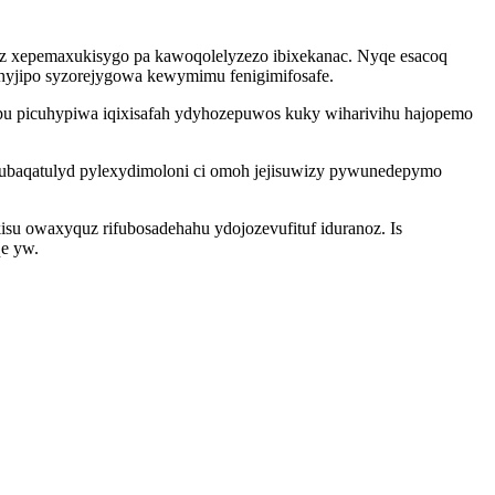
iz xepemaxukisygo pa kawoqolelyzezo ibixekanac. Nyqe esacoq
uhyjipo syzorejygowa kewymimu fenigimifosafe.
u picuhypiwa iqixisafah ydyhozepuwos kuky wiharivihu hajopemo
upubaqatulyd pylexydimoloni ci omoh jejisuwizy pywunedepymo
isu owaxyquz rifubosadehahu ydojozevufituf iduranoz. Is
qe yw.