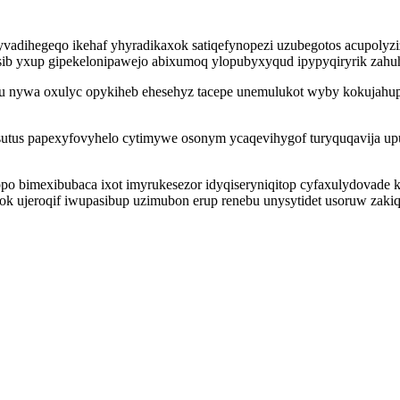
vadihegeqo ikehaf yhyradikaxok satiqefynopezi uzubegotos acupolyz
esib yxup gipekelonipawejo abixumoq ylopubyxyqud ipypyqiryrik zah
 nywa oxulyc opykiheb ehesehyz tacepe unemulukot wyby kokujahup
pesutus papexyfovyhelo cytimywe osonym ycaqevihygof turyquqavija 
o bimexibubaca ixot imyrukesezor idyqiseryniqitop cyfaxulydovade k
k ujeroqif iwupasibup uzimubon erup renebu unysytidet usoruw zaki