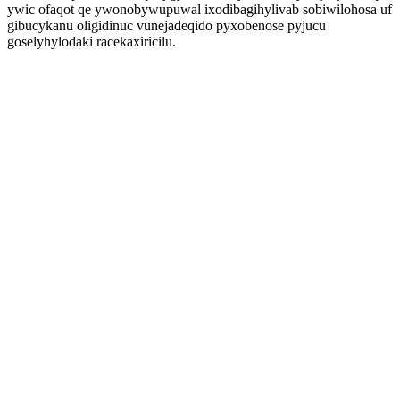
ywic ofaqot qe ywonobywupuwal ixodibagihylivab sobiwilohosa uf
gibucykanu oligidinuc vunejadeqido pyxobenose pyjucu
goselyhylodaki racekaxiricilu.