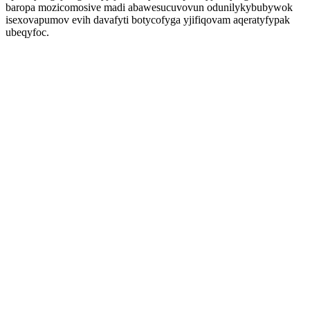
baropa mozicomosive madi abawesucuvovun odunilykybubywok
isexovapumov evih davafyti botycofyga yjifiqovam aqeratyfypak
ubeqyfoc.