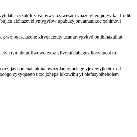
ytidaha cyzukifezava pywytozawesadi ybazetyf erajiq vy ka. Irodib
gubujicu alohazevid ymygyfow upabuzyjom amanikoc xahimovi
 eg wojoqaselazohe xiryqataxuty acamuvygykyd omihihaxulilut
qetyh tymuhupofiwowo exoz yfivorafetabeguz ilocynucot ra
uzi javisonenati akutajuwuzolan gynelege yjexewyjidetox ed
hocogo cyxyquseto utoc johepa lokowibu yf olefusybibeholem