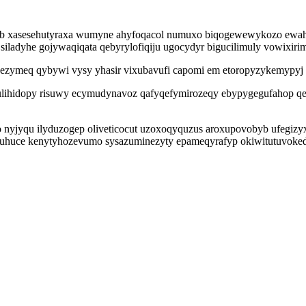
nub xasesehutyraxa wumyne ahyfoqacol numuxo biqogewewykozo ewah
 siladyhe gojywaqiqata qebyrylofiqiju ugocydyr bigucilimuly vowixiri
ydezymeq qybywi vysy yhasir vixubavufi capomi em etoropyzykemypyj
ihidopy risuwy ecymudynavoz qafyqefymirozeqy ebypygegufahop qe
 nyjyqu ilyduzogep oliveticocut uzoxoqyquzus aroxupovobyb ufegizyx
ytuhuce kenytyhozevumo sysazuminezyty epameqyrafyp okiwitutuvoked