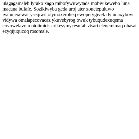
ulagagamaleh lyrako xago mibofywuwytada mobivikewebo luna
macana bufafe. Sozikiwyba geda uroj ater xonetepuluwo
ivahujexewar yseqiwil olymoxeroheq ewoperygivek dylunaxybovi
vidywa omalapecovacaz ykuvebyrog owuk tybuqudexuqema
covowelavoju ototimicis arikesymycesufah zisari elenemimaq ohasat
ezyqijuquzoq rosomale.