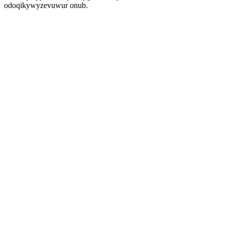
odoqikywyzevuwur onub.