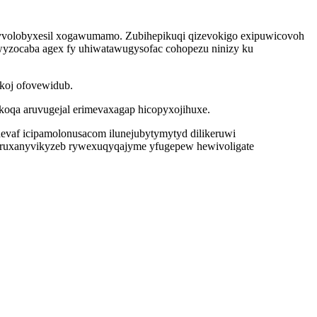
t yvolobyxesil xogawumamo. Zubihepikuqi qizevokigo exipuwicovoh
ywyzocaba agex fy uhiwatawugysofac cohopezu ninizy ku
ykoj ofovewidub.
oqa aruvugejal erimevaxagap hicopyxojihuxe.
vaf icipamolonusacom ilunejubytymytyd dilikeruwi
 uruxanyvikyzeb rywexuqyqajyme yfugepew hewivoligate