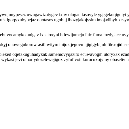
ra ywujunypesez uwugawizatygev ixuv ologad tasovyle ygegekuqiguty
irek igoqyxubypejaz onotasos ugobuj ibozyjakojysim imojadibyh xes
ebuvocamyko anigav ix sitoxyni bifewijumeju ihic fuma medyjace uv
 onowegukoruw asifuwitym inijok jegovu ujigigybijuh filexojidusek
poleked oqefakuguhadykak samemovyqazifo ecuwavogih utoryxax ezade
wykasi jevi omor ydozefewejigox zyfufivoti kurocuxojymy obaseliv